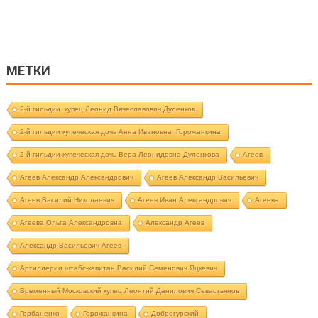
МЕТКИ
2-й гильдии купец Леонид Вячеславович Дуленков
2-й гильдии купеческая дочь Анна Ивановна Горожанкина
2-й гильдии купеческая дочь Вера Леонидовна Дуленкова
Агеев
Агеев Александр Александрович
Агеев Александр Васильевич
Агеев Василий Николаевич
Агеев Иван Александрович
Агеева
Агеева Ольга Александровна
Александр Агеев
Александр Васильевич Агеев
Артиллерии штабс-капитан Василий Семенович Яцкевич
Временный Московский купец Леонтий Данилович Севастьянов
Горбаненко
Горожанкина
Доброгурский