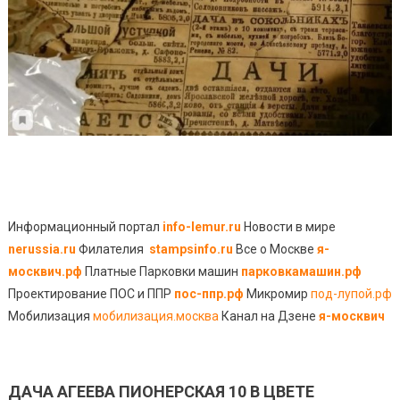
Информационный портал
info-lemur.ru
Новости в мире
nerussia.ru
Филателия
stampsinfo.ru
Все о Москве
я-
москвич.рф
Платные Парковки машин
парковкамашин.рф
Проектирование ПОС и ППР
пос-ппр.рф
Микромир
под-лупой.рф
Мобилизация
мобилизация.москва
Канал на Дзене
я-москвич
ДАЧА АГЕЕВА ПИОНЕРСКАЯ 10 В ЦВЕТЕ