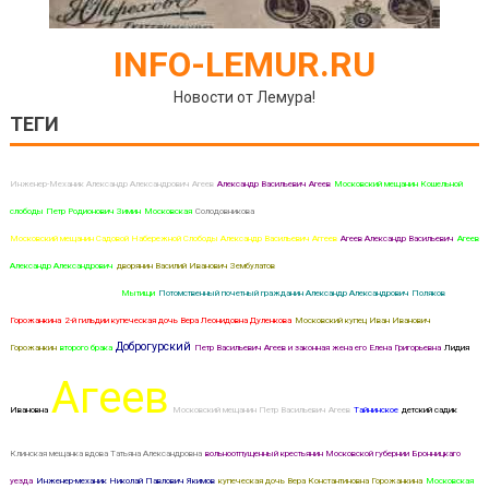
INFO-LEMUR.RU
Новости от Лемура!
ТЕГИ
Инженер-Механик Александр Александрович Агеев
Александр Васильевич Агеев
Московский мещанин Кошельной
слободы Петр Родионович Зимин
Московская
Солодовникова
домашняя учительница Екатерина Петровна Дунаева
Московский мещанин Садовой Набережной Слободы Александр Васильевич Аггеев
Агеев Александр Васильевич
Агеев
Александр Александрович
дворянин Василий Иванович Зембулатов
Мещанин Владимирской губерни города Суздаля
Иван Ефимович Горбаненко
Мытищи
Потомственный почетный гражданин Александр Александрович Поляков
Горожанкина
2-й гильдии купеческая дочь Вера Леонидовна Дуленкова
Московский купец Иван Иванович
Доброгурский
Горожанкин
второго брака
Петр Васильевич Агеев и законная жена его Елена Григорьевна
Лидия
Агеев
Ивановна
Московский мещанин Петр Васильевич Агеев
Тайнинское
детский садик
Клинская мещанка вдова Татьяна Александровна
вольноотпущенный крестьянин Московской губернии Бронницкаго
уезда
Инженер-механик Николай Павлович Якимов
купеческая дочь Вера Константиновна Горожанкина
Московская