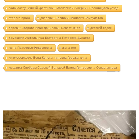
вольноотпущенный крестьянин Московской губернии Бронницкаго уезда
второго брака
дворянин Василий Иванович Зембулатов
деревни Уварово Иван Данилович Севастьянов
детский садик
домашняя учительница Екатерина Петровна Дунаева
жена Праскевья Федосеевна
жена его
купеческая дочь Вера Константиновна Горожанкина
мещанка Слободы Садовой Большой Елена Григорьевна Севастьянова