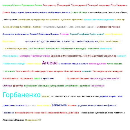
мещанка Матрона Григорьевна Агеева
Отец невесты Московской
Потомственный Почетный гражданин Петр Иванович
Дунаев
Московский Купеческий сын Алексей Иванович Антонов
Старая Москва
Инженер Механик Сергей Иосифович
Доброгурский
2-й гильдии купец Леонид Вячеславович Дуленков
Крапленый
Агеева Ольга Александровна
Инженер
-Механик Федор Кипринович Козлов
Потомственный Дворянин Иван Семенович Яцкевич.
Солодовников пассаж
Артиллерии штабс-капитан Василий Семенович Яцкевич
Суздаль
Сергей Иосифович Доброгурский
жена Праскевья
Федосеевна
Павлова
мещанка Слободы Садовой Большой Елена Григорьевна Севастьянова
Дочь Потомственного
Почетного гражданина
Петр Васильевич Агеев и законная жена его Александра Платоновна
Агеев Иван
Александрович
Екатерина Павловна Петрова
Временный Московский купец Леонтий Данилович Севастьянов
Садовой
Агеева
Набережной слободы
Старое письмо
Московская Мещанка Ольга
Александр Агеев
Агеев Василий
Николаевич
Московской губернии города Клина мещанин Николай Иванов
жена его
2-й гильдии купеческая дочь
Анна Ивановна Горожанкина
Зимин
Перловское
Дуленкова
Московский мещанин
Мещанка вдова Мещанской
Слободы
Франгулов
Московский 2-й гильдии купец Леонид Вячеславович Дуленков
Понизовские
Горбаненко
Зейванг
Московский Купец Иван Михайлович Антонов
деревни Уварово Иван
Тайнинка
Данилович Севастьянов
Иванов
Мать жениха
Егорова
Суздальский мещанин Иван Ефимович
Горбаненко
Московская купеческая жена Мария Васильевна Дуленкова
Переславская купеческая жена Капитолина
Алексеевна Павлова
Пионерская 10
Матрона Аггеева