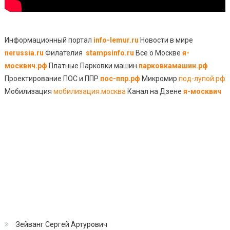
Информационный портал
info-lemur.ru
Новости в мире
nerussia.ru
Филателия
stampsinfo.ru
Все о Москве
я-
москвич.рф
Платные Парковки машин
парковкамашин.рф
Проектирование ПОС и ППР
пос-ппр.рф
Микромир
под-лупой.рф
Мобилизация
мобилизация.москва
Канал на Дзене
я-москвич
Зейванг Сергей Артурович