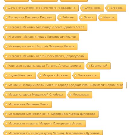
Дочь Потомственного Почетного гражданина
Дуленкова
Егорова
Екатерина Павловна Петрова
Зейванг
Зимин
Иванов
Инженер-Механик Александр Александрович Агеев
Инженер -Механик Федор Кипринович Козлов
Инженер-механик Николай Павлович Якимов
Инженер Механик Сергей Иосифович Доброгурский
Клинская мещанка вдова Татьяна Александровна
Крапленый
Лидия Ивановна
Матрона Аггеева
Мать жениха
Мещанин Владимирской губерни города Суздаля Иван Ефимович Горбаненко
Мещанка вдова Мещанской Слободы
Московская
Московская Мещанка Ольга
Московская купеческая жена Мария Васильевна Дуленкова
Московская мещанка Матрона Григорьевна Агеева
Московский 2-й гильдии купец Леонид Вячеславович Дуленков