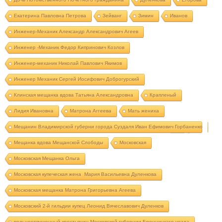
Екатерина Павловна Петрова
Зейванг
Зимин
Иванов
Инженер-Механик Александр Александрович Агеев
Инженер -Механик Федор Кипринович Козлов
Инженер-механик Николай Павлович Якимов
Инженер Механик Сергей Иосифович Доброгурский
Клинская мещанка вдова Татьяна Александровна
Крапленый
Лидия Ивановна
Матрона Аггеева
Мать жениха
Мещанин Владимирской губерни города Суздаля Иван Ефимович Горбаненко
Мещанка вдова Мещанской Слободы
Московская
Московская Мещанка Ольга
Московская купеческая жена Мария Васильевна Дуленкова
Московская мещанка Матрона Григорьевна Агеева
Московский 2-й гильдии купец Леонид Вячеславович Дуленков
вольноотпущенный крестьянин Московской губернии Бронницкаго уезда