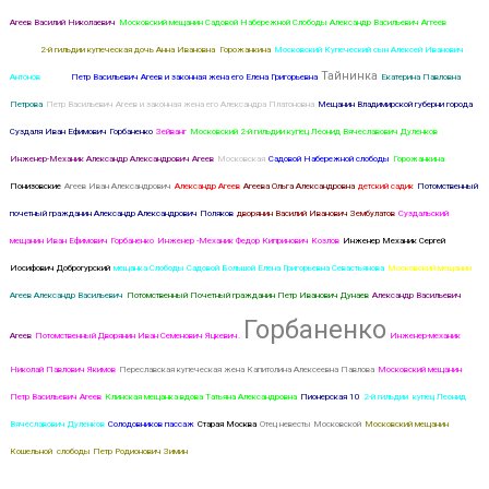
Агеев Василий Николаевич
Московский мещанин Садовой Набережной Слободы Александр Васильевич Аггеев
Старое
письмо
2-й гильдии купеческая дочь Анна Ивановна Горожанкина
Московский Купеческий сын Алексей Иванович
Тайнинка
Антонов
Зимин
Петр Васильевич Агеев и законная жена его Елена Григорьевна
Екатерина Павловна
Петрова
Петр Васильевич Агеев и законная жена его Александра Платоновна
Мещанин Владимирской губерни города
Суздаля Иван Ефимович Горбаненко
Зейванг
Московский 2-й гильдии купец Леонид Вячеславович Дуленков
Инженер-Механик Александр Александрович Агеев
Московская
Садовой Набережной слободы
Горожанкина
Понизовские
Агеев Иван Александрович
Александр Агеев
Агеева Ольга Александровна
детский садик
Потомственный
почетный гражданин Александр Александрович Поляков
дворянин Василий Иванович Зембулатов
Суздальский
мещанин Иван Ефимович Горбаненко
Инженер -Механик Федор Кипринович Козлов
Инженер Механик Сергей
Иосифович Доброгурский
мещанка Слободы Садовой Большой Елена Григорьевна Севастьянова
Московский мещанин
Агеев Александр Васильевич
Потомственный Почетный гражданин Петр Иванович Дунаев
Александр Васильевич
Горбаненко
Агеев
Потомственный Дворянин Иван Семенович Яцкевич.
Инженер-механик
Николай Павлович Якимов
Переславская купеческая жена Капитолина Алексеевна Павлова
Московский мещанин
Петр Васильевич Агеев
Клинская мещанка вдова Татьяна Александровна
Пионерская 10
2-й гильдии купец Леонид
Вячеславович Дуленков
Солодовников пассаж
Старая Москва
Отец невесты Московской
Московский мещанин
Кошельной слободы Петр Родионович Зимин