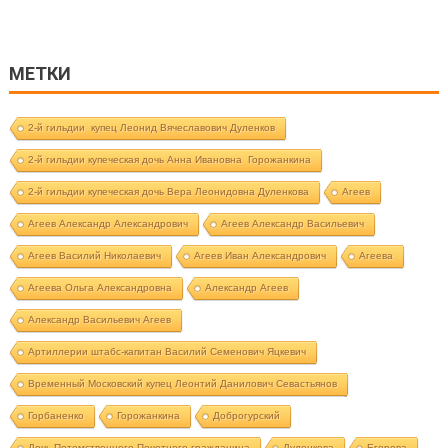
МЕТКИ
2-й гильдии купец Леонид Вячеславович Дуленков
2-й гильдии купеческая дочь Анна Ивановна Горожанкина
2-й гильдии купеческая дочь Вера Леонидовна Дуленкова
Агеев
Агеев Александр Александрович
Агеев Александр Васильевич
Агеев Василий Николаевич
Агеев Иван Александрович
Агеева
Агеева Ольга Александровна
Александр Агеев
Александр Васильевич Агеев
Артиллерии штабс-капитан Василий Семенович Яцкевич
Временный Московский купец Леонтий Данилович Севастьянов
Горбаненко
Горожанкина
Доброгурский
Дочь Потомственного Почетного гражданина
Дуленкова
Егорова