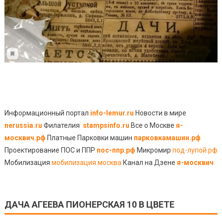
Информационный портал
info-lemur.ru
Новости в мире
nerussia.ru
Филателия
stampsinfo.ru
Все о Москве
я-
москвич.рф
Платные Парковки машин
парковкамашин.рф
Проектирование ПОС и ППР
пос-ппр.рф
Микромир
под-лупой.рф
Мобилизация
мобилизация.москва
Канал на Дзене
я-москвич
ДАЧА АГЕЕВА ПИОНЕРСКАЯ 10 В ЦВЕТЕ