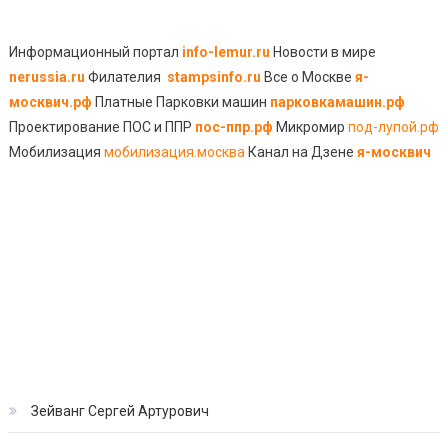
Информационный портал
info-lemur.ru
Новости в мире
nerussia.ru
Филателия
stampsinfo.ru
Все о Москве
я-
москвич.рф
Платные Парковки машин
парковкамашин.рф
Проектирование ПОС и ППР
пос-ппр.рф
Микромир
под-лупой.рф
Мобилизация
мобилизация.москва
Канал на Дзене
я-москвич
Зейванг Сергей Артурович