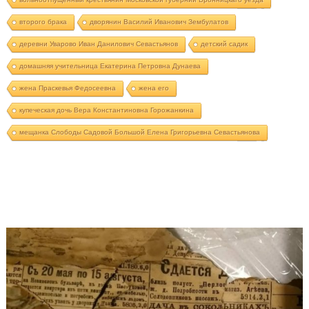
второго брака
дворянин Василий Иванович Зембулатов
деревни Уварово Иван Данилович Севастьянов
детский садик
домашняя учительница Екатерина Петровна Дунаева
жена Праскевья Федосеевна
жена его
купеческая дочь Вера Константиновна Горожанкина
мещанка Слободы Садовой Большой Елена Григорьевна Севастьянова