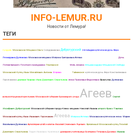
INFO-LEMUR.RU
Новости от Лемура!
ТЕГИ
Доброгурский
Суздаль
Московская Мещанка Ольга
Солодовникова
2-й гильдии купеческая дочь Вера
Леонидовна Дуленкова
Московская мещанка Матрона Григорьевна Агеева
Агеев Александр Александрович
Дочь
Потомственного Почетного гражданина
Перловское
жена его
Мать жениха
Мещанка вдова Мещанской Слободы
Московский Купец Иван Михайлович Антонов
Егорова
Мытищи
Тайнинское
купеческая дочь Вера Константиновна
Горожанкина
деревни Уварово Иван Данилович Севастьянов
жена Праскевья Федосеевна
Франгулов
Дуленкова
Агеев
вольноотпущенный крестьянин Московской губернии Бронницкаго уезда
Сергей
Иосифович Доброгурский
Московской губернии города Клина мещанин Николай Иванов
второго брака
Павлова
Агеева
Московский купец Иван Иванович Горожанкин
Матрона Аггеева
Московская купеческая жена Мария
Васильевна Дуленкова
Артиллерии штабс-капитан Василий Семенович Яцкевич
Временный Московский купец Леонтий
Данилович Севастьянов
Лидия Ивановна
Крапленый
домашняя учительница Екатерина Петровна Дунаева
Иванов