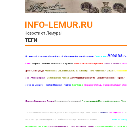
INFO-LEMUR.RU
Новости от Лемура!
ТЕГИ
Агеева
Московский Купеческий сын Алексей Иванович Антонов
Франгулов
Перловское
Пет
Зимин
дворянин Василий Иванович Зембулатов
Агеева Ольга Александровна
Матрона Аггеева
2-й г
Бронницкаго уезда
Московский мещанин Кошельной слободы Петр Родионович Зимин
Московский
Иван Александрович
Солодовников пассаж
Артиллерии штабс-капитан Василий Семенович Яцкевич
Инженер-механик Николай Павлович Якимов
Крапленый
мещанка Слободы Садовой Большой Елена
Матрона Григорьевна Агеева
Отец невесты Московской
Потомственный Почетный гражданин Петр 
Потомственный почетный гражданин Александр Александрович Поляков
Зейванг
Пионерская 10
С
мещанин Садовой Набережной Слободы Александр Васильевич Аггеев
Мать жениха
Московский к
Московский мещанин
Московский мещанин Петр Васильевич Агеев
Московской губернии города К