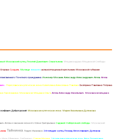
нный Московский купец Леонтий Данилович Севастьянов
Мещанка вдова Мещанской Слободы
Егорова
Суздаль
Мытищи
жена его
вольноотпущенный крестьянин Московской губернии
томственного Почетного гражданина
Инженер-Механик Александр Александрович Агеев
Агеев
вич.
Переславская купеческая жена Капитолина Алексеевна Павлова
Екатерина Павловна Петрова
вна Горожанкина
Московская Мещанка Ольга
Агеев Александр Васильевич
Московская мещанка
осифович Доброгурский
Московская купеческая жена Мария Васильевна Дуленкова
вич Агеев и законная жена его Елена Григорьевна
Садовой Набережной слободы
Московский
Тайнинка
ьянов
Лидия Ивановна
2-й гильдии купец Леонид Вячеславович Дуленков
н Иван Ефимович Горбаненко
Старая Москва
2-й гильдии купеческая дочь Вера Леонидовна