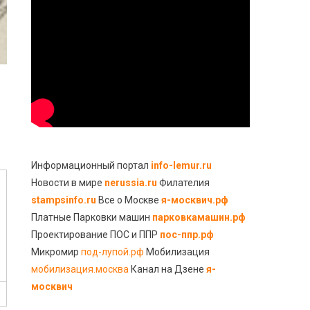
Информационный портал
info-lemur.ru
Новости в мире
nerussia.ru
Филателия
stampsinfo.ru
Все о Москве
я-москвич.рф
Платные Парковки машин
парковкамашин.рф
Проектирование ПОС и ППР
пос-ппр.рф
Микромир
под-лупой.рф
Мобилизация
мобилизация.москва
Канал на Дзене
я-
москвич