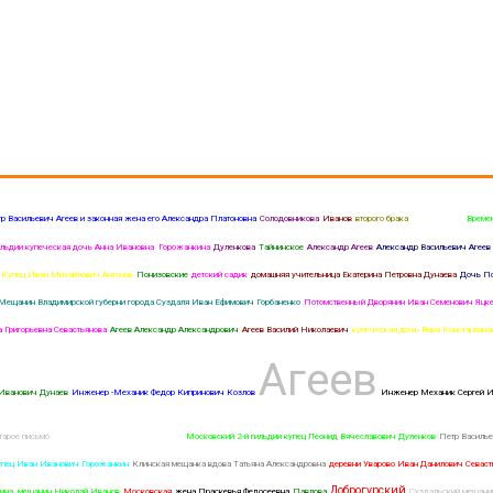
р Васильевич Агеев и законная жена его Александра Платоновна
Солодовникова
Иванов
второго брака
Горожанкина
Време
ильдии купеческая дочь Анна Ивановна Горожанкина
Дуленкова
Тайнинское
Александр Агеев
Александр Васильевич Агеев
 Купец Иван Михайлович Антонов
Понизовские
детский садик
домашняя учительница Екатерина Петровна Дунаева
Дочь По
Мещанин Владимирской губерни города Суздаля Иван Ефимович Горбаненко
Потомственный Дворянин Иван Семенович Яцке
 Григорьевна Севастьянова
Агеев Александр Александрович
Агеев Василий Николаевич
купеческая дочь Вера Константино
Агеев
Иванович Дунаев
Инженер -Механик Федор Кипринович Козлов
Инженер Механик Сергей И
тарое письмо
Сергей Иосифович Доброгурский
Московский 2-й гильдии купец Леонид Вячеславович Дуленков
Петр Василье
упец Иван Иванович Горожанкин
Клинская мещанка вдова Татьяна Александровна
деревни Уварово Иван Данилович Севаст
Доброгурский
лина мещанин Николай Иванов
Московская
жена Праскевья Федосеевна
Павлова
Суздальский мещани