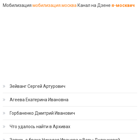
Мобилизация
мобилизация.москва
Канал на Дзене
я-москвич
Зейванг Сергей Артурович
Агеева Екатерина Ивановна
Горбаненко Дмитрий Иванович
Что удалось найти в Архивах
Запись о браке Николая Иванова и Веры Дуленковой