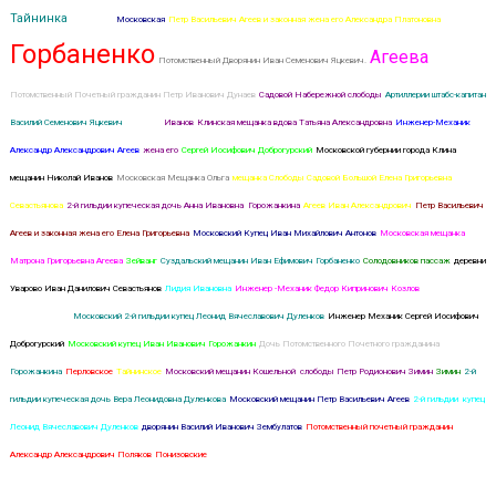
Тайнинка
Дуленкова
Московская
Петр Васильевич Агеев и законная жена его Александра Платоновна
Горбаненко
Агеева
Потомственный Дворянин Иван Семенович Яцкевич.
Потомственный Почетный гражданин Петр Иванович Дунаев
Садовой Набережной слободы
Артиллерии штабс-капитан
Василий Семенович Яцкевич
Павлова
Иванов
Клинская мещанка вдова Татьяна Александровна
Инженер-Механик
Александр Александрович Агеев
жена его
Сергей Иосифович Доброгурский
Московской губернии города Клина
мещанин Николай Иванов
Московская Мещанка Ольга
мещанка Слободы Садовой Большой Елена Григорьевна
Севастьянова
2-й гильдии купеческая дочь Анна Ивановна Горожанкина
Агеев Иван Александрович
Петр Васильевич
Агеев и законная жена его Елена Григорьевна
Московский Купец Иван Михайлович Антонов
Московская мещанка
Матрона Григорьевна Агеева
Зейванг
Суздальский мещанин Иван Ефимович Горбаненко
Солодовников пассаж
деревни
Уварово Иван Данилович Севастьянов
Лидия Ивановна
Инженер -Механик Федор Кипринович Козлов
Агеева Ольга
Александровна
Московский 2-й гильдии купец Леонид Вячеславович Дуленков
Инженер Механик Сергей Иосифович
Доброгурский
Московский купец Иван Иванович Горожанкин
Дочь Потомственного Почетного гражданина
Горожанкина
Перловское
Тайнинское
Московский мещанин Кошельной слободы Петр Родионович Зимин
Зимин
2-й
гильдии купеческая дочь Вера Леонидовна Дуленкова
Московский мещанин Петр Васильевич Агеев
2-й гильдии купец
Леонид Вячеславович Дуленков
дворянин Василий Иванович Зембулатов
Потомственный почетный гражданин
Александр Александрович Поляков
Понизовские
второго брака