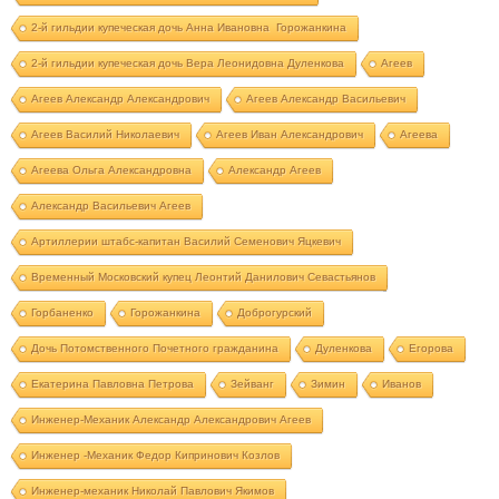
2-й гильдии купеческая дочь Анна Ивановна Горожанкина
2-й гильдии купеческая дочь Вера Леонидовна Дуленкова
Агеев
Агеев Александр Александрович
Агеев Александр Васильевич
Агеев Василий Николаевич
Агеев Иван Александрович
Агеева
Агеева Ольга Александровна
Александр Агеев
Александр Васильевич Агеев
Артиллерии штабс-капитан Василий Семенович Яцкевич
Временный Московский купец Леонтий Данилович Севастьянов
Горбаненко
Горожанкина
Доброгурский
Дочь Потомственного Почетного гражданина
Дуленкова
Егорова
Екатерина Павловна Петрова
Зейванг
Зимин
Иванов
Инженер-Механик Александр Александрович Агеев
Инженер -Механик Федор Кипринович Козлов
Инженер-механик Николай Павлович Якимов