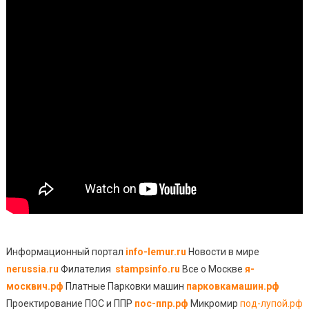
Информационный портал
info-lemur.ru
Новости в мире
nerussia.ru
Филателия
stampsinfo.ru
Все о Москве
я-
москвич.рф
Платные Парковки машин
парковкамашин.рф
Проектирование ПОС и ППР
пос-ппр.рф
Микромир
под-лупой.рф