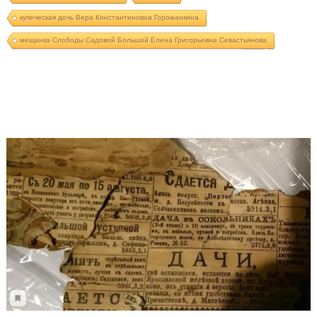
купеческая дочь Вера Константиновна Горожанкина
мещанка Слободы Садовой Большой Елена Григорьевна Севастьянова