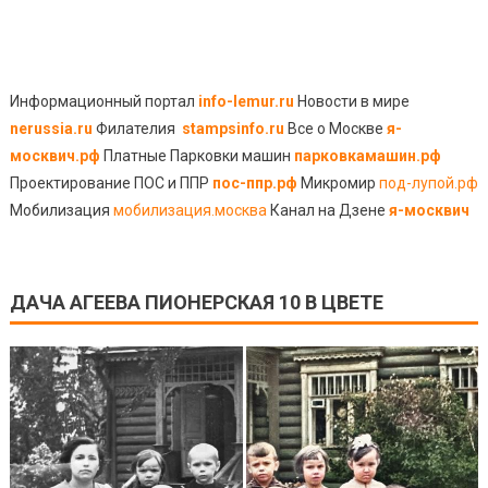
Информационный портал
info-lemur.ru
Новости в мире
nerussia.ru
Филателия
stampsinfo.ru
Все о Москве
я-
москвич.рф
Платные Парковки машин
парковкамашин.рф
Проектирование ПОС и ППР
пос-ппр.рф
Микромир
под-лупой.рф
Мобилизация
мобилизация.москва
Канал на Дзене
я-москвич
ДАЧА АГЕЕВА ПИОНЕРСКАЯ 10 В ЦВЕТЕ