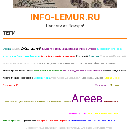
INFO-LEMUR.RU
Новости от Лемура!
ТЕГИ
Доброгурский
Егорова
Суздаль
домашняя учительница Екатерина Петровна Дунаева
Московская купеческая
жена Мария Васильевна Дуленкова
Агеев Александр Александрович
Крапленый
Франгулов
Московский Купеческий
сын Алексей Иванович Антонов
Мещанин Владимирской губерни города Суздаля Иван Ефимович Горбаненко
Александр Васильевич Агеев
Агеев Василий Николаевич
Мещанка вдова Мещанской Слободы
купеческая дочь Вера
Константиновна Горожанкина
Солодовникова
Агеев Александр Васильевич
Московский мещанин
Старая Москва
Пионерская 10
вольноотпущенный крестьянин Московской губернии Бронницкаго уезда
Мать жениха
Мытищи
Агеев
Переславская купеческая жена Капитолина Алексеевна Павлова
детский садик
Временный Московский купец Леонтий Данилович Севастьянов
Матрона Аггеева
жена Праскевья Федосеевна
Александр Агеев
Старое письмо
Екатерина Павловна Петрова
Инженер-механик Николай Павлович Якимов
Отец
невесты Московской
Московский мещанин Садовой Набережной Слободы Александр Васильевич Аггеев