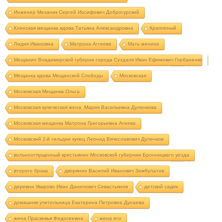
Инженер Механик Сергей Иосифович Доброгурский
Клинская мещанка вдова Татьяна Александровна
Крапленый
Лидия Ивановна
Матрона Аггеева
Мать жениха
Мещанин Владимирской губерни города Суздаля Иван Ефимович Горбаненко
Мещанка вдова Мещанской Слободы
Московская
Московская Мещанка Ольга
Московская купеческая жена Мария Васильевна Дуленкова
Московская мещанка Матрона Григорьевна Агеева
Московский 2-й гильдии купец Леонид Вячеславович Дуленков
вольноотпущенный крестьянин Московской губернии Бронницкаго уезда
второго брака
дворянин Василий Иванович Зембулатов
деревни Уварово Иван Данилович Севастьянов
детский садик
домашняя учительница Екатерина Петровна Дунаева
жена Праскевья Федосеевна
жена его