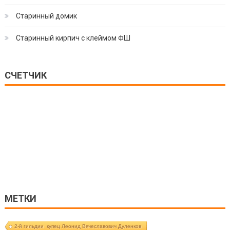
Старинный домик
Старинный кирпич с клеймом ФШ
СЧЕТЧИК
МЕТКИ
2-й гильдии купец Леонид Вячеславович Дуленков