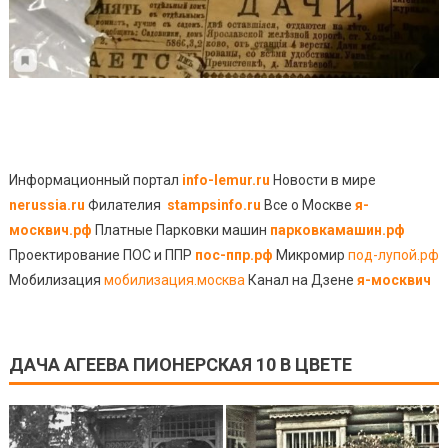
Информационный портал
info-lemur.ru
Новости в мире
nerussia.ru
Филателия
stampsinfo.ru
Все о Москве
я-
москвич.рф
Платные Парковки машин
парковкамашин.рф
Проектирование ПОС и ППР
пос-ппр.рф
Микромир
под-лупой.рф
Мобилизация
мобилизация.москва
Канал на Дзене
я-москвич
ДАЧА АГЕЕВА ПИОНЕРСКАЯ 10 В ЦВЕТЕ