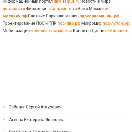
Информационный портал
info-lemur.ru
Новости в мире
nerussia.ru
Филателия
stampsinfo.ru
Все о Москве
я-
москвич.рф
Платные Парковки машин
парковкамашин.рф
Проектирование ПОС и ППР
пос-ппр.рф
Микромир
под-лупой.рф
Мобилизация
мобилизация.москва
Канал на Дзене
я-москвич
Зейванг Сергей Артурович
Агеева Екатерина Ивановна