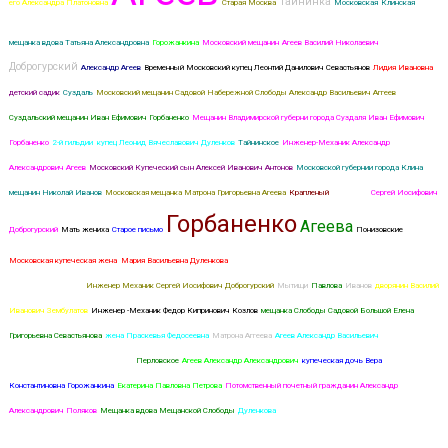
Тайнинка
его Александра Платоновна
Старая Москва
Московская
Клинская
мещанка вдова Татьяна Александровна
Горожанкина
Московский мещанин
Агеев Василий Николаевич
Доброгурский
Александр Агеев
Временный Московский купец Леонтий Данилович Севастьянов
Лидия Ивановна
детский садик
Суздаль
Московский мещанин Садовой Набережной Слободы Александр Васильевич Аггеев
Суздальский мещанин Иван Ефимович Горбаненко
Мещанин Владимирской губерни города Суздаля Иван Ефимович
Горбаненко
2-й гильдии купец Леонид Вячеславович Дуленков
Тайнинское
Инженер-Механик Александр
Александрович Агеев
Московский Купеческий сын Алексей Иванович Антонов
Московской губернии города Клина
мещанин Николай Иванов
Московская мещанка Матрона Григорьевна Агеева
Крапленый
Франгулов
Сергей Иосифович
Горбаненко
Агеева
Доброгурский
Мать жениха
Старое письмо
Понизовские
Московская купеческая жена Мария Васильевна Дуленкова
Зейванг
Переславская купеческая жена Капитолина
Алексеевна Павлова
Инженер Механик Сергей Иосифович Доброгурский
Мытищи
Павлова
Иванов
дворянин Василий
Иванович Зембулатов
Инженер -Механик Федор Кипринович Козлов
мещанка Слободы Садовой Большой Елена
Григорьевна Севастьянова
жена Праскевья Федосеевна
Матрона Аггеева
Агеев Александр Васильевич
Московский
купец Иван Иванович Горожанкин
Перловское
Агеев Александр Александрович
купеческая дочь Вера
Константиновна Горожанкина
Екатерина Павловна Петрова
Потомственный почетный гражданин Александр
Александрович Поляков
Мещанка вдова Мещанской Слободы
Дуленкова