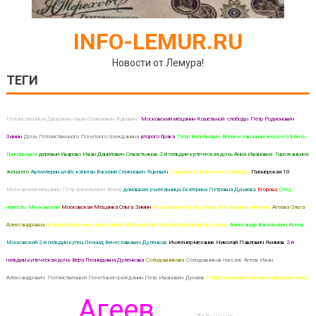
INFO-LEMUR.RU
Новости от Лемура!
ТЕГИ
Потомственный Дворянин Иван Семенович Яцкевич.
Московский мещанин Кошельной слободы Петр Родионович
Зимин
Дочь Потомственного Почетного гражданина
второго брака
Петр Васильевич Агеев и законная жена его Елена
Григорьевна
деревни Уварово Иван Данилович Севастьянов
2-й гильдии купеческая дочь Анна Ивановна Горожанкина
жена его
Артиллерии штабс-капитан Василий Семенович Яцкевич
Садовой Набережной слободы
Пионерская 10
Московский мещанин Петр Васильевич Агеев
домашняя учительница Екатерина Петровна Дунаева
Егорова
Отец
невесты Московской
Московская Мещанка Ольга
Зимин
Московский Купец Иван Михайлович Антонов
Агеева Ольга
Александровна
вольноотпущенный крестьянин Московской губернии Бронницкаго уезда
Александр Васильевич Агеев
Московский 2-й гильдии купец Леонид Вячеславович Дуленков
Инженер-механик Николай Павлович Якимов
2-й
гильдии купеческая дочь Вера Леонидовна Дуленкова
Солодовникова
Солодовников пассаж
Агеев Иван
Александрович
Потомственный Почетный гражданин Петр Иванович Дунаев
Петр Васильевич Агеев и законная жена
Агеев