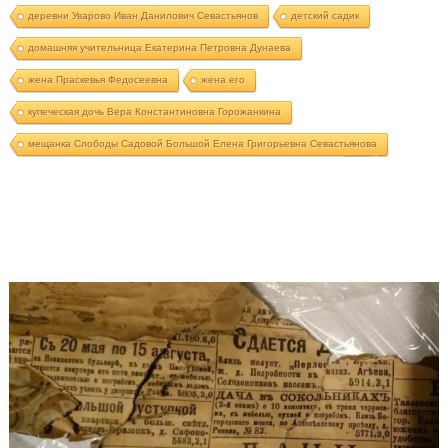
деревни Уварово Иван Данилович Севастьянов
детский садик
домашняя учительница Екатерина Петровна Дунаева
жена Праскевья Федосеевна
жена его
купеческая дочь Вера Константиновна Горожанкина
мещанка Слободы Садовой Большой Елена Григорьевна Севастьянова