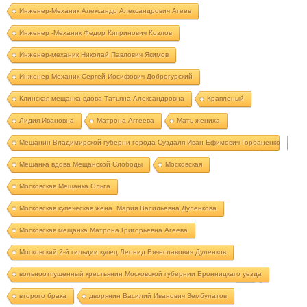
Инженер-Механик Александр Александрович Агеев
Инженер -Механик Федор Кипринович Козлов
Инженер-механик Николай Павлович Якимов
Инженер Механик Сергей Иосифович Доброгурский
Клинская мещанка вдова Татьяна Александровна
Крапленый
Лидия Ивановна
Матрона Аггеева
Мать жениха
Мещанин Владимирской губерни города Суздаля Иван Ефимович Горбаненко
Мещанка вдова Мещанской Слободы
Московская
Московская Мещанка Ольга
Московская купеческая жена Мария Васильевна Дуленкова
Московская мещанка Матрона Григорьевна Агеева
Московский 2-й гильдии купец Леонид Вячеславович Дуленков
вольноотпущенный крестьянин Московской губернии Бронницкаго уезда
второго брака
дворянин Василий Иванович Зембулатов