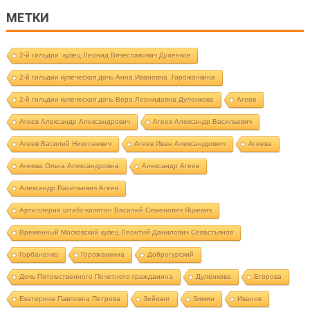
МЕТКИ
2-й гильдии купец Леонид Вячеславович Дуленков
2-й гильдии купеческая дочь Анна Ивановна Горожанкина
2-й гильдии купеческая дочь Вера Леонидовна Дуленкова
Агеев
Агеев Александр Александрович
Агеев Александр Васильевич
Агеев Василий Николаевич
Агеев Иван Александрович
Агеева
Агеева Ольга Александровна
Александр Агеев
Александр Васильевич Агеев
Артиллерии штабс-капитан Василий Семенович Яцкевич
Временный Московский купец Леонтий Данилович Севастьянов
Горбаненко
Горожанкина
Доброгурский
Дочь Потомственного Почетного гражданина
Дуленкова
Егорова
Екатерина Павловна Петрова
Зейванг
Зимин
Иванов