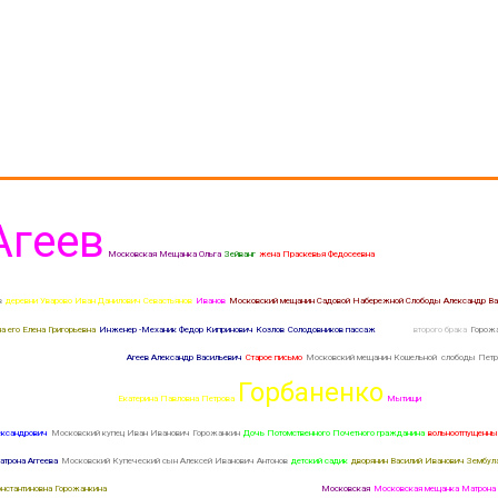
Агеев
Московская Мещанка Ольга
Зейванг
жена Праскевья Федосеевна
Мещанин Владимирской губер
в
деревни Уварово Иван Данилович Севастьянов
Иванов
Московский мещанин Садовой Набережной Слободы Александр Ва
а его Елена Григорьевна
Инженер -Механик Федор Кипринович Козлов
Солодовников пассаж
Егорова
второго брака
Горож
чь Анна Ивановна Горожанкина
Агеев Александр Васильевич
Старое письмо
Московский мещанин Кошельной слободы Петр
Горбаненко
 вдова Мещанской Слободы
Екатерина Павловна Петрова
Мытищи
Садовой Набереж
ександрович
Московский купец Иван Иванович Горожанкин
Дочь Потомственного Почетного гражданина
вольноотпущенны
трона Аггеева
Московский Купеческий сын Алексей Иванович Антонов
детский садик
дворянин Василий Иванович Зембул
онстантиновна Горожанкина
домашняя учительница Екатерина Петровна Дунаева
Московская
Московская мещанка Матрона 