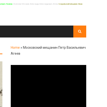
влович Якимов
Инженер-Механик Александр Александрович Агеев
Суздальский мещанин Иван
Home
»
Московский мещанин Петр Васильевич
Агеев