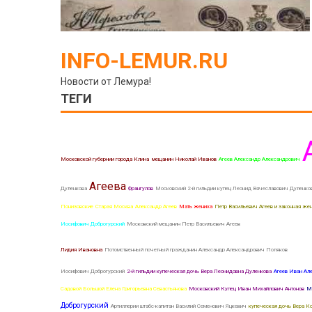
INFO-LEMUR.RU
Новости от Лемура!
ТЕГИ
Московской губернии города Клина мещанин Николай Иванов
Агеев Александр Александрович
Агеева
Дуленкова
Франгулов
Московский 2-й гильдии купец Леонид Вячеславович Дуленко
Понизовские
Старая Москва
Александр Агеев
Мать жениха
Петр Васильевич Агеев и законная жен
Иосифович Доброгурский
Московский мещанин Петр Васильевич Агеев
2-й гильдии купеческая до
Лидия Ивановна
Потомственный почетный гражданин Александр Александрович Поляков
Мещанка
Иосифович Доброгурский
2-й гильдии купеческая дочь Вера Леонидовна Дуленкова
Агеев Иван Ал
Садовой Большой Елена Григорьевна Севастьянова
Московский Купец Иван Михайлович Антонов
Ма
Доброгурский
Артиллерии штабс-капитан Василий Семенович Яцкевич
купеческая дочь Вера К