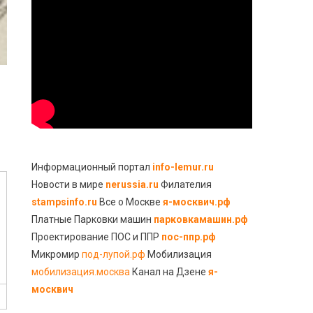
Информационный портал
info-lemur.ru
Новости в мире
nerussia.ru
Филателия
stampsinfo.ru
Все о Москве
я-москвич.рф
Платные Парковки машин
парковкамашин.рф
Проектирование ПОС и ППР
пос-ппр.рф
Микромир
под-лупой.рф
Мобилизация
мобилизация.москва
Канал на Дзене
я-
москвич