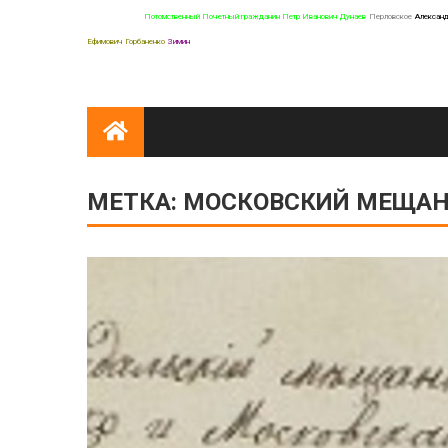
Александровна
Потомственный Почетный гражданин Петр Иванович Дунаев
Перловское
Александ
Ефимович Горбаненко
Зимин
МЕТКА:
МОСКОВСКИЙ МЕЩАНИ