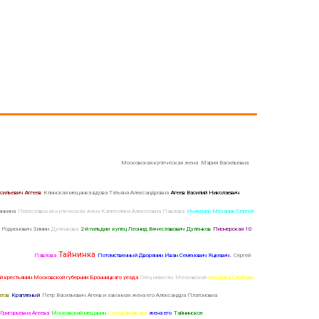
ни города Суздаля Иван Ефимович Горбаненко
Московская купеческая жена Мария Васильевна
сильевич Аггеев
Клинская мещанка вдова Татьяна Александровна
Агеев Василий Николаевич
анкина
Переславская купеческая жена Капитолина Алексеевна Павлова
Инженер Механик Сергей
 Родионович Зимин
Дуленкова
2-й гильдии купец Леонид Вячеславович Дуленков
Пионерская 10
Тайнинка
ной слободы
Павлова
Потомственный Дворянин Иван Семенович Яцкевич.
Сергей
й крестьянин Московской губернии Бронницкаго уезда
Отец невесты Московской
мещанка Слободы
атов
Крапленый
Петр Васильевич Агеев и законная жена его Александра Платоновна
Григорьевна Агеева
Московский мещанин
Солодовникова
жена его
Тайнинское
Агеева Ольга