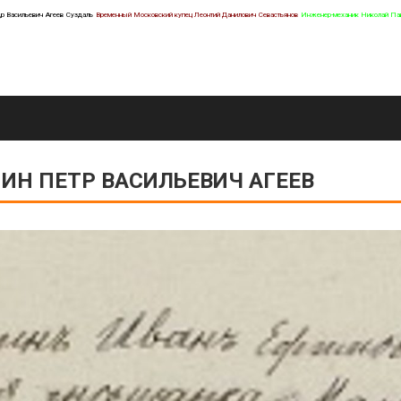
р Васильевич Агеев
Суздаль
Временный Московский купец Леонтий Данилович Севастьянов
Инженер-механик Николай Па
Н ПЕТР ВАСИЛЬЕВИЧ АГЕЕВ