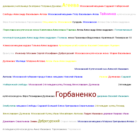
Агеева
домашняя учительница Екатерина Петровна Дунаева
Московский мещанин Садовой Набережной
Тайнинка
Слободы Александр Васильевич Аггеев
Московский мещанин Петр Васильевич Агеев
купеческая дочь
Вера Константиновна Горожанкина
Отец невесты Московской
Суздаль
Московская
Агеева Ольга Александровна
Переславская купеческая жена Капитолина Алексеевна Павлова
Агеев Александр Александрович
Потомственный
почетный гражданин Александр Александрович Поляков
жена Праскевья Федосеевна
Крапленый
Пионерская 10
Клинская мещанка вдова Татьяна Александровна
Артиллерии штабс-капитан Василий Семенович Яцкевич
Егорова
Франгулов
Инженер Механик Сергей Иосифович Доброгурский
Московская купеческая жена Мария Васильевна
Дуленкова
Мытищи
Матрона Аггеева
Агеев Иван Александрович
Инженер-механик Николай Павлович Якимов
Петр
Васильевич Агеев и законная жена его Александра Платоновна
Московский Купеческий сын Алексей Иванович
Антонов
Московской губернии города Клина мещанин Николай Иванов
Понизовские
Иванов
Дуленкова
Садовой
Набережной слободы
Московский 2-й гильдии купец Леонид Вячеславович Дуленков
Солодовникова
2-й гильдии
Горбаненко
купеческая дочь Вера Леонидовна Дуленкова
дворянин Василий Иванович
Зембулатов
мещанка Слободы Садовой Большой Елена Григорьевна Севастьянова
2-й гильдии купец Леонид
Вячеславович Дуленков
Московский Купец Иван Михайлович Антонов
Лидия Ивановна
деревни Уварово Иван
Доброгурский
Данилович Севастьянов
Зимин
Старое письмо
Московская мещанка Матрона Григорьевна Агеева
2-
й гильдии купеческая дочь Анна Ивановна Горожанкина
Перловское