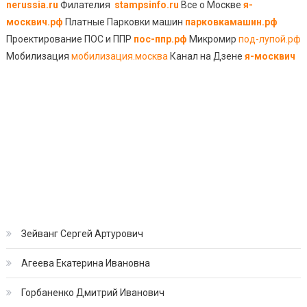
nerussia.ru
Филателия
stampsinfo.ru
Все о Москве
я-
москвич.рф
Платные Парковки машин
парковкамашин.рф
Проектирование ПОС и ППР
пос-ппр.рф
Микромир
под-лупой.рф
Мобилизация
мобилизация.москва
Канал на Дзене
я-москвич
Зейванг Сергей Артурович
Агеева Екатерина Ивановна
Горбаненко Дмитрий Иванович