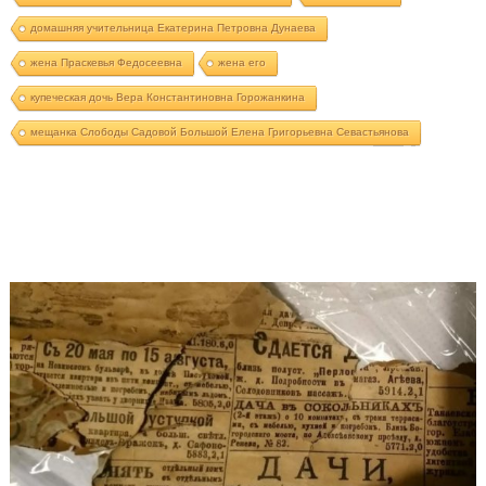
домашняя учительница Екатерина Петровна Дунаева
жена Праскевья Федосеевна
жена его
купеческая дочь Вера Константиновна Горожанкина
мещанка Слободы Садовой Большой Елена Григорьевна Севастьянова