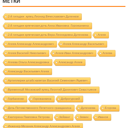
МЕТКИ
2-й гильдии купец Леонид Вячеславович Дуленков
2-й гильдии купеческая дочь Анна Ивановна Горожанкина
2-й гильдии купеческая дочь Вера Леонидовна Дуленкова
Агеев
Агеев Александр Александрович
Агеев Александр Васильевич
Агеев Василий Николаевич
Агеев Иван Александрович
Агеева
Агеева Ольга Александровна
Александр Агеев
Александр Васильевич Агеев
Артиллерии штабс-капитан Василий Семенович Яцкевич
Временный Московский купец Леонтий Данилович Севастьянов
Горбаненко
Горожанкина
Доброгурский
Дочь Потомственного Почетного гражданина
Дуленкова
Егорова
Екатерина Павловна Петрова
Зейванг
Зимин
Иванов
Инженер-Механик Александр Александрович Агеев