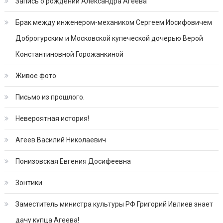
Запись о рождении Александра Агеева
Брак между инженером-механиком Сергеем Иосифовичем
Доброгурским и Московской купеческой дочерью Верой
Константиновной Горожанкиной
Живое фото
Письмо из прошлого.
Невероятная история!
Агеев Василий Николаевич
Понизовская Евгения Досифеевна
Зонтики
Заместитель министра культуры РФ Григорий Ивлиев знает
дачу купца Агеева!