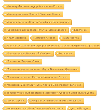
Инженер -Механик Федор Кипринович Козлов
Инженер-механик Николай Павлович Якимов
Инженер Механик Сергей Иосифович Доброгурский
Клинская мещанка вдова Татьяна Александровна
Крапленый
Лидия Ивановна
Матрона Аггеева
Мать жениха
Мещанин Владимирской губерни города Суздаля Иван Ефимович Горбаненко
Мещанка вдова Мещанской Слободы
Московская
Московская Мещанка Ольга
Московская купеческая жена Мария Васильевна Дуленкова
Московская мещанка Матрона Григорьевна Агеева
Московский 2-й гильдии купец Леонид Вячеславович Дуленков
вольноотпущенный крестьянин Московской губернии Бронницкаго уезда
второго брака
дворянин Василий Иванович Зембулатов
деревни Уварово Иван Данилович Севастьянов
детский садик