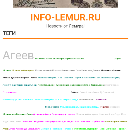
INFO-LEMUR.RU
Новости от Лемура!
ТЕГИ
Агеев
Инженер -Механик Федор Кипринович Козлов
Агеев Василий Николаевич
Старая
Москва
Московский мещанин
Потомственный Почетный гражданин Петр Иванович Дунаев
Инженер-Механик
Александр Александрович Агеев
Московский купец Иван Иванович Горожанкин
Временный Московский купец
Леонтий Данилович Севастьянов
Петр Васильевич Агеев и законная жена его Елена Григорьевна
второго брака
Горожанкина
Суздальский мещанин Иван Ефимович Горбаненко
Зейванг
Сергей Иосифович Доброгурский
вольноотпущенный крестьянин Московской губернии Бронницкаго уезда
детский садик
Тайнинское
Дочь
Потомственного Почетного гражданина
Мать жениха
Мещанка вдова Мещанской Слободы
Павлова
жена его
Московская Мещанка Ольга
Александр Агеев
Солодовников пассаж
Московский мещанин Кошельной слободы Петр
Родионович Зимин
Мещанин Владимирской губерни города Суздаля Иван Ефимович Горбаненко
Александр Васильевич
Агеев
Агеев Александр Васильевич
Екатерина Павловна Петрова
Потомственный Дворянин Иван Семенович Яцкевич.