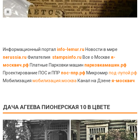
Информационный портал
info-lemur.ru
Новости в мире
nerussia.ru
Филателия
stampsinfo.ru
Все о Москве
я-
москвич.рф
Платные Парковки машин
парковкамашин.рф
Проектирование ПОС и ППР
пос-ппр.рф
Микромир
под-лупой.рф
Мобилизация
мобилизация.москва
Канал на Дзене
я-москвич
ДАЧА АГЕЕВА ПИОНЕРСКАЯ 10 В ЦВЕТЕ